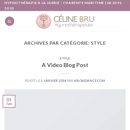
Skip
HYPNOTHÉRAPIE À LA JARRIE - CHARENTE MARITIME | 06 20 91
50 53
to
content
ARCHIVES PAR CATÉGORIE:
STYLE
STYLE
A Video Blog Post
POSTÉ LE
1 JANVIER 2014
PAR
ABONDANCECOM
01
Jan