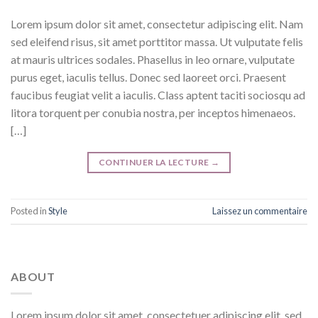
Lorem ipsum dolor sit amet, consectetur adipiscing elit. Nam
sed eleifend risus, sit amet porttitor massa. Ut vulputate felis
at mauris ultrices sodales. Phasellus in leo ornare, vulputate
purus eget, iaculis tellus. Donec sed laoreet orci. Praesent
faucibus feugiat velit a iaculis. Class aptent taciti sociosqu ad
litora torquent per conubia nostra, per inceptos himenaeos.
[…]
CONTINUER LA LECTURE
→
Posted in
Style
Laissez un commentaire
ABOUT
Lorem ipsum dolor sit amet, consectetuer adipiscing elit, sed