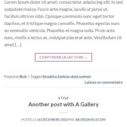
Lorem ipsum dolor sit amet, consectetur adipiscing elit. In sed
vulputate massa. Fusce ante magna, iaculis ut purus ut,
facilisis ultrices nibh. Quisque commodo nunc eget tortor
dapibus, et tristique magna convallis. Phasellus egestas nunc
eu venenatis vehicula. Phasellus et magna nulla. Proin ante
nunc, mollis a lectus ac, volutpat placerat ante. Vestibulum sit
amet […]
CONTINUER LA LECTURE
→
Posted in
Style
|
Tagged
brooklyn
,
fashion
,
style
,
women
Laissez un commentaire
STYLE
Another post with A Gallery
POSTÉ LE
16 DÉCEMBRE 2013
PAR
ABONDANCECOM