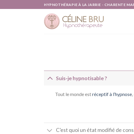
Skip
HYPNOTHÉRAPIE À LA JARRIE - CHARENTE MARIT
to
content
Suis-je hypnotisable ?
Tout le monde est
réceptif à l’hypnose
,
C’est quoi un état modifié de con