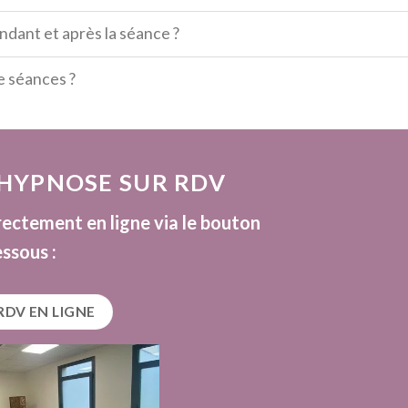
ndant et après la séance ?
e séances ?
HYPNOSE SUR RDV
ectement en ligne via le bouton
essous :
RDV EN LIGNE