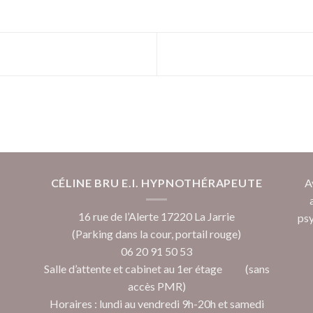
CÉLINE BRU E.I. HYPNOTHÉRAPEUTE
A
16 rue de l’Alerte 17220 La Jarrie
psy
(Parking dans la cour, portail rouge)
06 20 91 50 53
Salle d’attente et cabinet au 1er étage (sans
accès PMR)
Horaires : lundi au vendredi 9h-20h et samedi