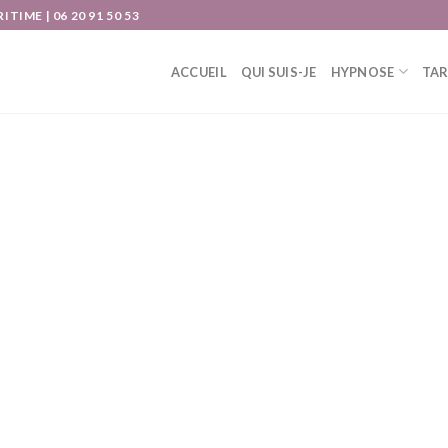
IME | 06 20 91 50 53
ACCUEIL
QUI SUIS-JE
HYPNOSE
TAR